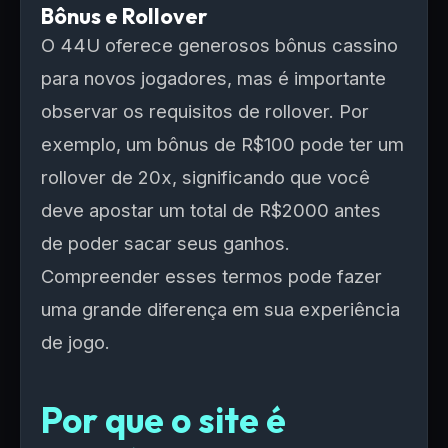
Bônus e Rollover
O 44U oferece generosos bônus cassino
para novos jogadores, mas é importante
observar os requisitos de rollover. Por
exemplo, um bônus de R$100 pode ter um
rollover de 20x, significando que você
deve apostar um total de R$2000 antes
de poder sacar seus ganhos.
Compreender esses termos pode fazer
uma grande diferença em sua experiência
de jogo.
Por que o site é