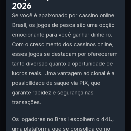
2026
Se você é apaixonado por cassino online
Brasil, os jogos de pesca são uma opção
emocionante para você ganhar dinheiro.
Com o crescimento dos cassinos online,
esses jogos se destacam por oferecerem
tanto diversão quanto a oportunidade de
lucros reais. Uma vantagem adicional é a
possibilidade de saque via PIX, que
garante rapidez e segurança nas
transações.
Os jogadores no Brasil escolhem o 44U,
uma plataforma que se consolida como