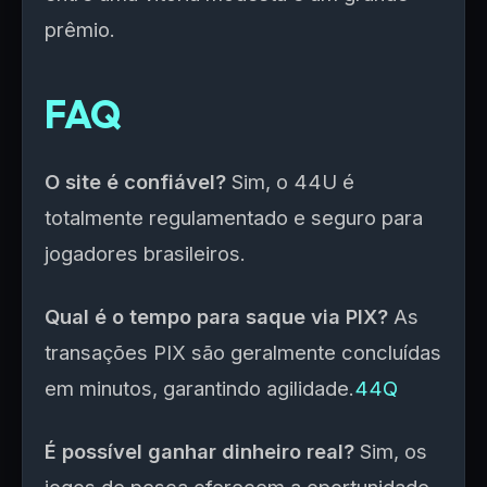
prêmio.
FAQ
O site é confiável?
Sim, o 44U é
totalmente regulamentado e seguro para
jogadores brasileiros.
Qual é o tempo para saque via PIX?
As
transações PIX são geralmente concluídas
em minutos, garantindo agilidade.
44Q
É possível ganhar dinheiro real?
Sim, os