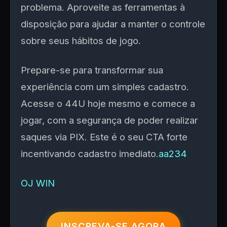
problema. Aproveite as ferramentas à
disposição para ajudar a manter o controle
sobre seus hábitos de jogo.
Prepare-se para transformar sua
experiência com um simples cadastro.
Acesse o 44U hoje mesmo e comece a
jogar, com a segurança de poder realizar
saques via PIX. Este é o seu CTA forte
incentivando cadastro imediato.
aa234
OJ WIN
INSCREVA-SE AGORA