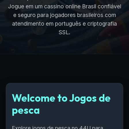
Jogue em um cassino online Brasil confiável
e seguro para jogadores brasileiros com
atendimento em português e criptografia
SSL.
Welcome to Jogos de
pesca
Explore jogos de pesca no 44U para