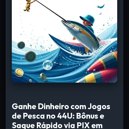
Ganhe Dinheiro com Jogos
de Pesca no 44U: Bônus e
Saque Rápido via PIX em